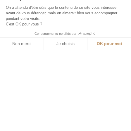
On a attendu d'être sûrs que le contenu de ce site vous intéresse
avant de vous déranger, mais on aimerait bien vous accompagner
pendant votre visite...
C'est OK pour vous ?
Consentements certifiés par
Non merci
Je choisis
OK pour moi
Axeptio consent
Plateforme de Gestion du Consentement : Personnalisez vos O
Notre plateforme vous permet d'adapter et de gérer vos paramètr