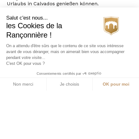
Urlaubs in Calvados genießen können.
Salut c'est nous...
les Cookies de la
Viel Spaß im Freien!
Rançonnière !
On a attendu d'être sûrs que le contenu de ce site vous intéresse
Es gibt viele originelle Aktivitäten, die man im
avant de vous déranger, mais on aimerait bien vous accompagner
Freien unternehmen kann.
pendant votre visite...
C'est OK pour vous ?
Das
Meer
bietet viele Möglichkeiten. Sie können
Segeln an Land, Kitesurfen oder Stand-Up-Paddling
Consentements certifiés par
ausprobieren.
Non merci
Je choisis
OK pour moi
Erkunden Sie die Küste aus einer anderen
Perspektive und fahren Sie hinaus aufs Meer.
Axeptio consent
Verschiedene Organisationen bieten Tagesausflüge
Plateforme de Gestion du Consentement : Personnalisez vos O
an, oder wenn Sie segeln können, können Sie sich
selbst ein Boot mieten.
Notre plateforme vous permet d'adapter et de gérer vos paramètr
Ebenso lohnen sich viele Inseln (Chausey, Jersey
usw.) für einen Besuch. Planen Sie einen
Tagesausflug und entdecken Sie Ihre