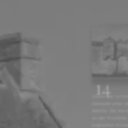
14
Datum der Errich
Gebäude unter 
Bièville. Die Nor
an der Frontlinie
englischen Krone