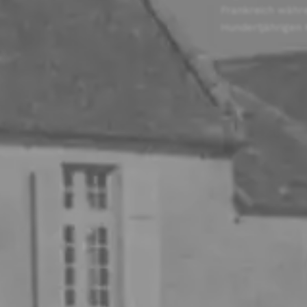
Frankreich währ
Hundertjährigen 