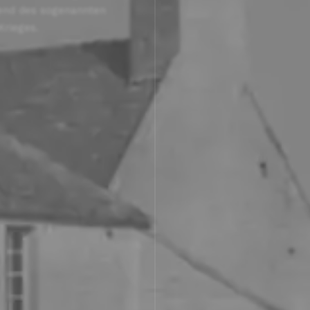
end des sogenannten
Krieges.