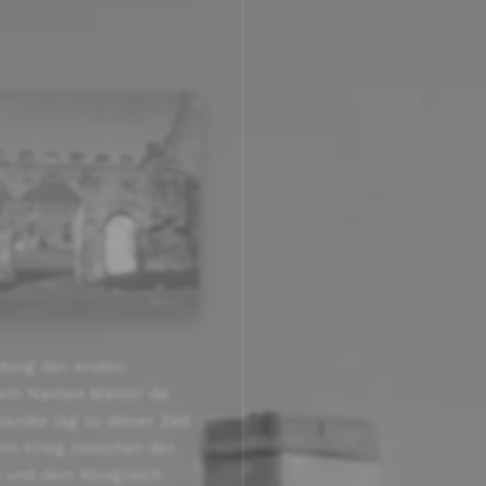
tung der ersten
dem Namen Manoir de
mandie lag zu dieser Zeit
 im Krieg zwischen der
 und dem Königreich