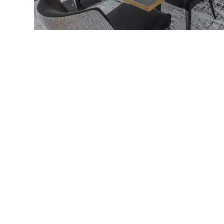
s Options
ètres de confidentialité, en garantissant la conformité avec le