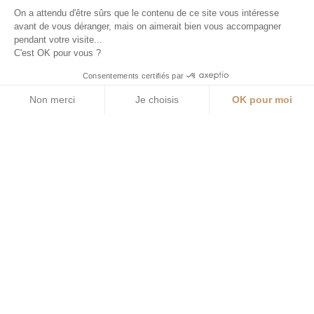
On a attendu d'être sûrs que le contenu de ce site vous intéresse
avant de vous déranger, mais on aimerait bien vous accompagner
pendant votre visite...
C'est OK pour vous ?
Consentements certifiés par
Non merci
Je choisis
OK pour moi
Axeptio consent
Plateforme de Gestion du Consentement : Personnalisez vos O
Notre plateforme vous permet d'adapter et de gérer vos paramètr
Bienvenue dans notre hôtel de charme niché au
cœur de la paisible campagne normande. Avec son