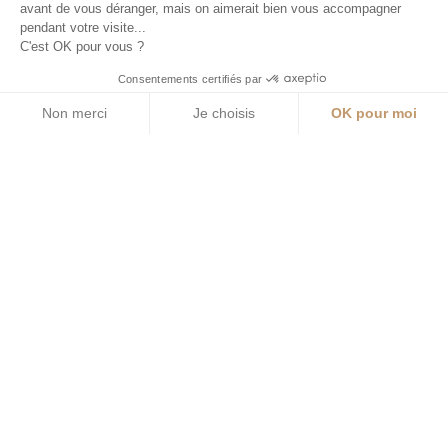
avant de vous déranger, mais on aimerait bien vous accompagner
pendant votre visite...
C'est OK pour vous ?
Consentements certifiés par
Non merci
Je choisis
OK pour moi
Axeptio consent
Plateforme de Gestion du Consentement : Personnalisez vos O
Notre plateforme vous permet d'adapter et de gérer vos paramètr